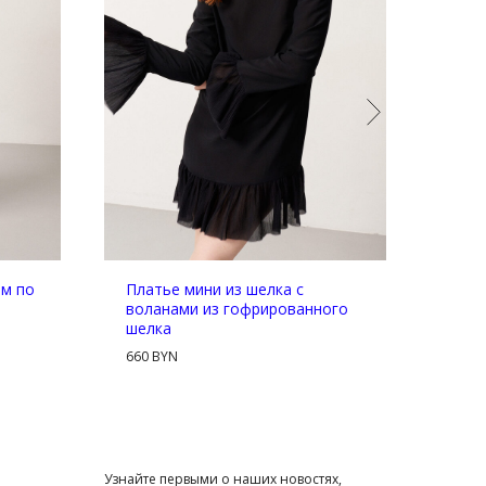
ом по
Платье мини из шелка с
Плат
воланами из гофрированного
1 15
шелка
660 BYN
Узнайте первыми о наших новостях,