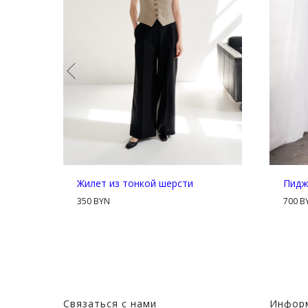
х
Жилет из тонкой шерсти
Пидж
350 BYN
700 B
Связаться с нами
Информ