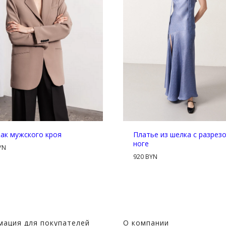
ак мужского кроя
Платье из шелка с разрез
ноге
YN
920 BYN
ация для покупателей
О компании